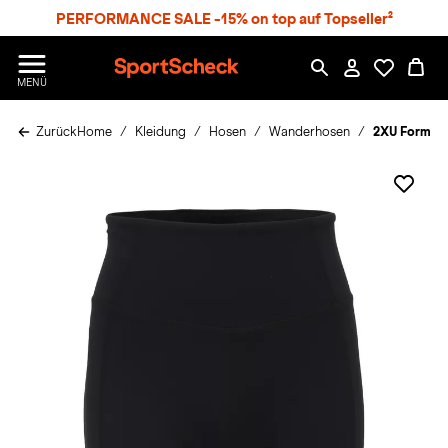
S
PERFORMANCE SALE -15% on top auf Topseller²
p
r
n
S
MENÜ
g
p
e
o
z
Zurück
Home
Kleidung
Hosen
Wanderhosen
2XU Form St
r
u
t
m
S
H
c
a
h
u
e
p
c
t
k
n
h
a
t