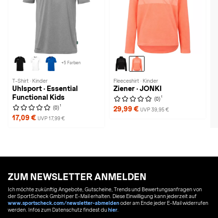
+5 Farben
T-Shirt · Kinder
Fleeceshirt · Kinder
Uhlsport · Essential
Ziener · JONKI
Functional Kids
1
(0)
1
(0)
29,99 €
UVP 39,95 €
17,09 €
UVP 17,99 €
ZUM NEWSLETTER ANMELDEN
Ich möchte zukünftig Angebote, Gutscheine, Trends und Bewertungsanfragen von
der SportScheck GmbH per E-Mail erhalten. Diese Einwilligung kann jederzeit auf
www.sportscheck.com/newsletter-abmelden
oder am Ende jeder E-Mail widerrufen
werden. Infos zum Datenschutz findest du
hier
.