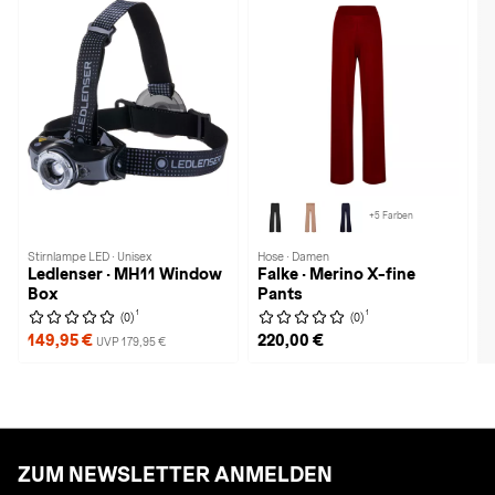
+5 Farben
Stirnlampe LED · Unisex
Hose · Damen
Ledlenser · MH11 Window
Falke · Merino X-fine
Box
Pants
1
1
(0)
(0)
149,95 €
220,00 €
UVP 179,95 €
ZUM NEWSLETTER ANMELDEN