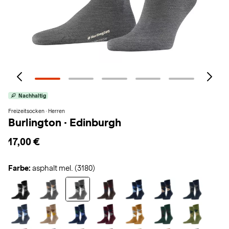
Nachhaltig
Freizeitsocken · Herren
Burlington
·
Edinburgh
17,00 €
Farbe:
asphalt mel. (3180)