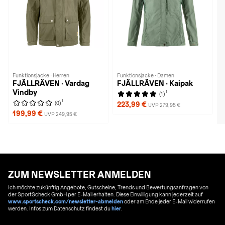
Funktionsjacke · Herren
Funktionsjacke · Damen
FJÄLLRÄVEN · Vardag
FJÄLLRÄVEN · Kaipak
Vindby
1
(1)
1
(0)
223,99 €
UVP 279,95 €
199,99 €
UVP 249,95 €
ZUM NEWSLETTER ANMELDEN
Ich möchte zukünftig Angebote, Gutscheine, Trends und Bewertungsanfragen von
der SportScheck GmbH per E-Mail erhalten. Diese Einwilligung kann jederzeit auf
www.sportscheck.com/newsletter-abmelden
oder am Ende jeder E-Mail widerrufen
werden. Infos zum Datenschutz findest du
hier
.