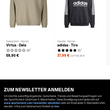
Sweatshirt · Herren
Hoodie · Herren
Virtus · Dela
adidas · Tiro
1
1
(0)
(2)
59,90 €
37,99 €
UVP 69,95 €
ZUM NEWSLETTER ANMELDEN
Ich möchte zukünftig Angebote, Gutscheine, Trends und Bewertungsanfragen von
der SportScheck GmbH per E-Mail erhalten. Diese Einwilligung kann jederzeit auf
www.sportscheck.com/newsletter-abmelden
oder am Ende jeder E-Mail widerrufen
werden. Infos zum Datenschutz findest du
hier
.