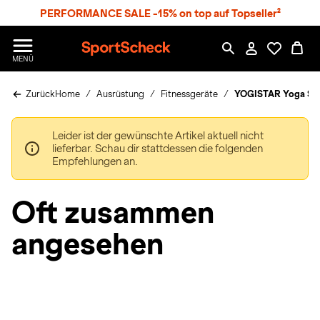
S
PERFORMANCE SALE -15% on top auf Topseller²
p
r
n
S
MENÜ
g
p
e
o
z
Zurück
Home
Ausrüstung
Fitnessgeräte
YOGISTAR Yoga Se
r
u
t
m
S
H
Leider ist der gewünschte Artikel aktuell nicht
c
a
lieferbar. Schau dir stattdessen die folgenden
h
u
Empfehlungen an.
e
p
c
t
k
Oft zusammen
n
h
angesehen
a
t