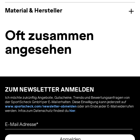
Material & Hersteller
Oft zusammen
angesehen
ZUM NEWSLETTER ANMELDEN
Ich möchte zukünftig Angebote, Gutscheine, Trends und Bewertungsanfragen von
der SportScheck GmbH per E-Mail erhalten. Diese Einwilligung kann jederzeit auf
www.sportscheck.com/newsletter-abmelden
oder am Ende jeder E-Mail widerrufen
werden. Infos zum Datenschutz findest du
hier
.
E-Mail Adresse
Anmelden