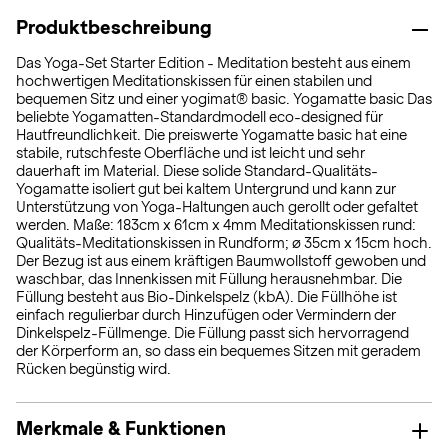
Produktbeschreibung
Das Yoga-Set Starter Edition - Meditation besteht aus einem
hochwertigen Meditationskissen für einen stabilen und
bequemen Sitz und einer yogimat® basic. Yogamatte basic Das
beliebte Yogamatten-Standardmodell eco-designed für
Hautfreundlichkeit. Die preiswerte Yogamatte basic hat eine
stabile, rutschfeste Oberfläche und ist leicht und sehr
dauerhaft im Material. Diese solide Standard-Qualitäts-
Yogamatte isoliert gut bei kaltem Untergrund und kann zur
Unterstützung von Yoga-Haltungen auch gerollt oder gefaltet
werden. Maße: 183cm x 61cm x 4mm Meditationskissen rund:
Qualitäts-Meditationskissen in Rundform; ø 35cm x 15cm hoch.
Der Bezug ist aus einem kräftigen Baumwollstoff gewoben und
waschbar, das Innenkissen mit Füllung herausnehmbar. Die
Füllung besteht aus Bio-Dinkelspelz (kbA). Die Füllhöhe ist
einfach regulierbar durch Hinzufügen oder Vermindern der
Dinkelspelz-Füllmenge. Die Füllung passt sich hervorragend
der Körperform an, so dass ein bequemes Sitzen mit geradem
Rücken begünstig wird.
Merkmale & Funktionen