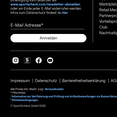
Einwilligung kann jederzeit auf
Marktplat
www.sportscheck.com/newsletter-abmelden
oder am Ende jeder E-Mail widerrufen werden.
Retail Med
Infos zum Datenschutz findest du
hier
.
Partnerp
Vorteilsp
E-Mail Adresse
Club
Nachhalti
Anmelden
Impressum
Datenschutz
Barrierefreiheitserklärung
AG
Alle Preise inkl. MwSt. zzgl.
Versandkosten
* Pflichtfeld
1
Information zur Verifizierung und Prüfung von Artikelbewertungen via BazaarVoice
²
Einlösebedingungen
© SportScheck GmbH 2026