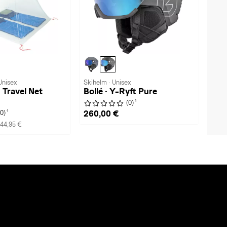
Unisex
Skihelm · Unisex
Travel Net
Bollé · Y-Ryft Pure
1
(0)
1
260,00 €
(0)
44,95 €