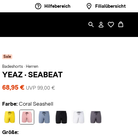
Hilfebereich
Filialübersicht
Sale
Badeshorts · Herren
YEAZ
·
SEABEAT
68,95 €
UVP 99,00 €
Farbe:
Coral Seashell
Größe: