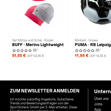
Set Mütze und Schal · Kinder
Miniball · Unisex
BUFF · Merino Lightweight
PUMA · RB Leipzig
1
1
(0)
(0)
51,95 €
11,99 €
UVP 54,95 €
UVP 14,95 €
ZUM NEWSLETTER ANMELDEN
Unter
Über uns
Ich möchte zukünftig Angebote, Gutscheine,
Trends und Bewertungsanfragen von der
Jobs
SportScheck GmbH per E-Mail erhalten. Diese
App