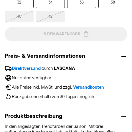
32
34
36
38
40
42
IN DEN WARENKORB
Preis- & Versandinformationen
Direktversand
 durch 
LASCANA
Nur online verfügbar
Alle Preise inkl. MwSt. und zzgl. 
Versandkosten
Rückgabe innerhalb von 30 Tagen möglich
Produktbeschreibung
In den angesagten Trendfarben der Saison. Mit drei
geflochtenen Bändern seitlich. In Gelb, Türkis, Rosa, Blau