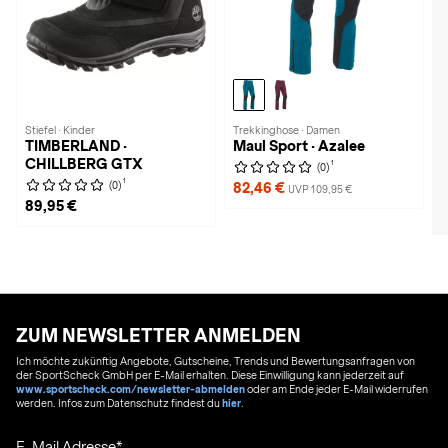
Stiefel · Kinder
Trekkinghose · Damen
TIMBERLAND ·
Maul Sport · Azalee
CHILLBERG GTX
1
(0)
1
(0)
82,46 €
UVP 109,95 €
89,95 €
ZUM NEWSLETTER ANMELDEN
Ich möchte zukünftig Angebote, Gutscheine, Trends und Bewertungsanfragen von
der SportScheck GmbH per E-Mail erhalten. Diese Einwilligung kann jederzeit auf
www.sportscheck.com/newsletter-abmelden
oder am Ende jeder E-Mail widerrufen
werden. Infos zum Datenschutz findest du
hier
.
E-Mail Adresse