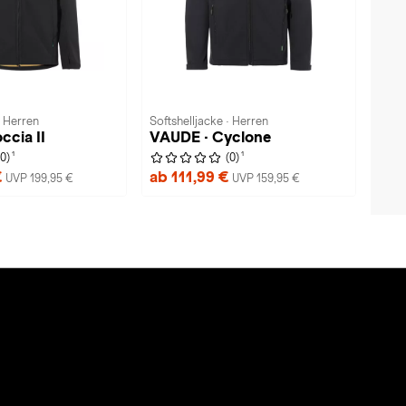
· Herren
Softshelljacke · Herren
ccia II
VAUDE · Cyclone
1
1
(0)
(0)
€
ab 111,99 €
UVP 199,95 €
UVP 159,95 €