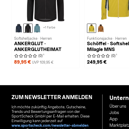
+1 Farbe
Softshelljacke · Herren
Funktionsjacke · Herren
ANKERGLUT ·
Schöffel · Softshel
ANKERGLUTHEIMAT
Milagle MNS
1
1
(0)
(0)
89,95 €
249,95 €
UVP 109,95 €
ZUM NEWSLETTER ANMELDEN
Unter
Über uns
Ich möchte zukünftig Angebote, Gutscheine,
Trends und Bewertungsanfragen von der
Jobs
SportScheck GmbH per E-Mail erhalten. Diese
App
Einwilligung kann jederzeit auf
Marktplat
www.sportscheck.com/newsletter-abmelden