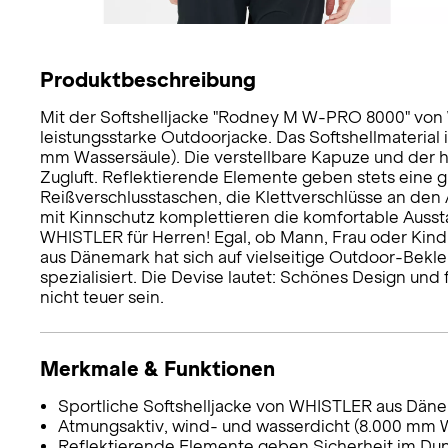
Produktbeschreibung
Mit der Softshelljacke "Rodney M W-PRO 8000" vo
leistungsstarke Outdoorjacke. Das Softshellmaterial
mm Wassersäule). Die verstellbare Kapuze und der 
Zugluft. Reflektierende Elemente geben stets eine gu
Reißverschlusstaschen, die Klettverschlüsse an den
mit Kinnschutz komplettieren die komfortable Aus
WHISTLER für Herren! Egal, ob Mann, Frau oder Kind,
aus Dänemark hat sich auf vielseitige Outdoor-Be
spezialisiert. Die Devise lautet: Schönes Design und 
nicht teuer sein.
Merkmale & Funktionen
Sportliche Softshelljacke von WHISTLER aus Dän
Atmungsaktiv, wind- und wasserdicht (8.000 mm 
Reflektierende Elemente geben Sicherheit im Du