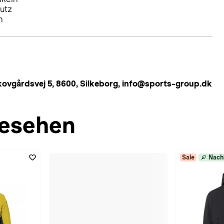
utz
n
årdsvej 5, 8600, Silkeborg, info@sports-group.dk
esehen
Sale
Nach