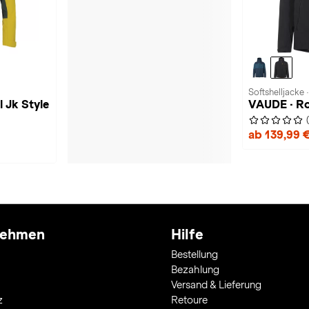
Softshelljacke 
l Jk Style
VAUDE · Ro
ab 139,99 
nehmen
Hilfe
Bestellung
Bezahlung
Versand & Lieferung
z
Retoure