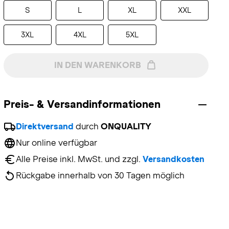
S
L
XL
XXL
3XL
4XL
5XL
IN DEN WARENKORB
Preis- & Versandinformationen
Direktversand
 durch 
ONQUALITY
Nur online verfügbar
Alle Preise inkl. MwSt. und zzgl. 
Versandkosten
Rückgabe innerhalb von 30 Tagen möglich