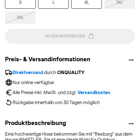
S
L
XL
3XL
4XL
IN DEN WARENKORB
Preis- & Versandinformationen
Direktversand
 durch 
ONQUALITY
Nur online verfügbar
Alle Preise inkl. MwSt. und zzgl. 
Versandkosten
Rückgabe innerhalb von 30 Tagen möglich
Produktbeschreibung
Eine hochwertige Hose bekommen Sie mit "Rexburg" aus dem
Hause WHISTLER. Sie ist eine ideale Wahl für Outdoor,