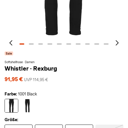
Sale
Softshellhose · Damen
Whistler
·
Rexburg
91,95 €
UVP 114,95 €
Farbe:
1001 Black
Größe: