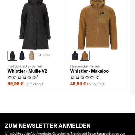
+4 Farben
Funktionsjacke · Damen
Fleecejacke · Herren
Whistler · Mullie V2
Whistler · Makaloo
1
1
(0)
(0)
99,96 €
49,90 €
UVP 124,95 €
UVP 59,90 €
ZUM NEWSLETTER ANMELDEN
Ich möchte zukünftig Angebote, Gutscheine, Trends und Bewertungsanfragen von