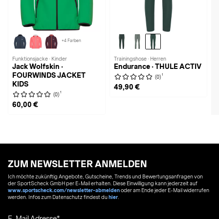
+4 Farben
Funktionsjacke · Kinder
Trainingshose · Herren
Jack Wolfskin ·
Endurance · THULE ACTIV
FOURWINDS JACKET
1
(0)
KIDS
49,90 €
1
(0)
60,00 €
ZUM NEWSLETTER ANMELDEN
Ich möchte zukünftig Angebote, Gutscheine, Trends und Bewertungsanfragen von
der SportScheck GmbH per E-Mail erhalten. Diese Einwilligung kann jederzeit auf
www.sportscheck.com/newsletter-abmelden
oder am Ende jeder E-Mail widerrufen
werden. Infos zum Datenschutz findest du
hier
.
E-Mail Adresse