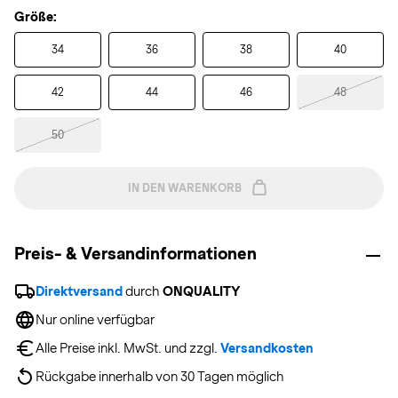
Größe:
34
36
38
40
42
44
46
48
50
IN DEN WARENKORB
Preis- & Versandinformationen
Direktversand
 durch 
ONQUALITY
Nur online verfügbar
Alle Preise inkl. MwSt. und zzgl. 
Versandkosten
Rückgabe innerhalb von 30 Tagen möglich