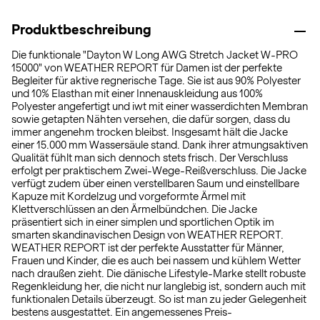
Produktbeschreibung
Die funktionale "Dayton W Long AWG Stretch Jacket W-PRO
15000" von WEATHER REPORT für Damen ist der perfekte
Begleiter für aktive regnerische Tage. Sie ist aus 90% Polyester
und 10% Elasthan mit einer Innenauskleidung aus 100%
Polyester angefertigt und iwt mit einer wasserdichten Membran
sowie getapten Nähten versehen, die dafür sorgen, dass du
immer angenehm trocken bleibst. Insgesamt hält die Jacke
einer 15.000 mm Wassersäule stand. Dank ihrer atmungsaktiven
Qualität fühlt man sich dennoch stets frisch. Der Verschluss
erfolgt per praktischem Zwei-Wege-Reißverschluss. Die Jacke
verfügt zudem über einen verstellbaren Saum und einstellbare
Kapuze mit Kordelzug und vorgeformte Ärmel mit
Klettverschlüssen an den Ärmelbündchen. Die Jacke
präsentiert sich in einer simplen und sportlichen Optik im
smarten skandinavischen Design von WEATHER REPORT.
WEATHER REPORT ist der perfekte Ausstatter für Männer,
Frauen und Kinder, die es auch bei nassem und kühlem Wetter
nach draußen zieht. Die dänische Lifestyle-Marke stellt robuste
Regenkleidung her, die nicht nur langlebig ist, sondern auch mit
funktionalen Details überzeugt. So ist man zu jeder Gelegenheit
bestens ausgestattet. Ein angemessenes Preis-