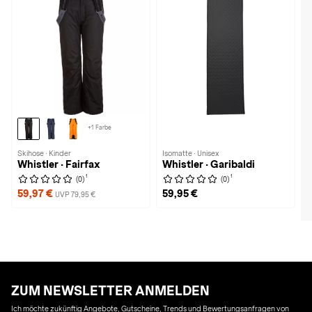
+1 Farbe
Skihose · Kinder
Isomatte · Unisex
Whistler · Fairfax
Whistler · Garibaldi
1
1
(0)
(0)
59,97 €
59,95 €
UVP 79,95 €
ZUM NEWSLETTER ANMELDEN
Ich möchte zukünftig Angebote, Gutscheine, Trends und Bewertungsanfragen von