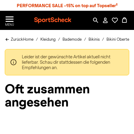
S
PERFORMANCE SALE -15% on top auf Topseller²
p
r
n
S
MENÜ
g
p
e
o
z
Zurück
Home
Kleidung
Bademode
Bikinis
Bikini Oberteile
r
u
t
m
S
H
Leider ist der gewünschte Artikel aktuell nicht
c
a
lieferbar. Schau dir stattdessen die folgenden
h
u
Empfehlungen an.
e
p
c
t
k
Oft zusammen
n
h
angesehen
a
t