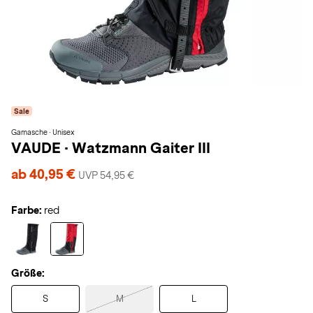
Sale
Gamasche · Unisex
VAUDE
·
Watzmann Gaiter III
ab 40,95 €
UVP 54,95 €
Farbe:
red
Größe:
S
M
L