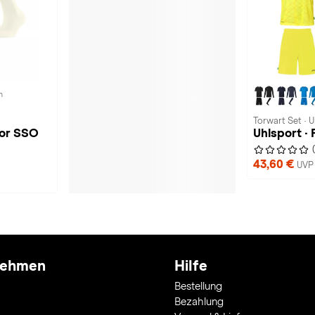
n
Torwart Set · U
lor SSO
Uhlsport · 
43,60 €
UVP 
nehmen
Hilfe
Bestellung
Bezahlung