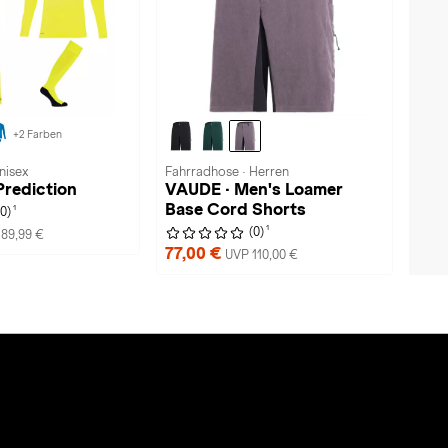
+2 Farben
nisex
Fahrradhose · Herren
Prediction
VAUDE · Men's Loamer
Base Cord Shorts
1
(0)
1
(0)
89,99 €
77,00 €
UVP 110,00 €