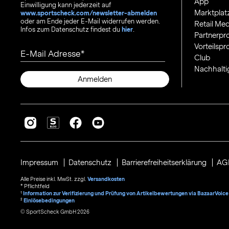
App
Einwilligung kann jederzeit auf
Marktplat
www.sportscheck.com/newsletter-abmelden
oder am Ende jeder E-Mail widerrufen werden.
Retail Med
Infos zum Datenschutz findest du
hier
.
Partnerp
Vorteilsp
E-Mail Adresse
Club
Nachhalti
Anmelden
Impressum
Datenschutz
Barrierefreiheitserklärung
AG
Alle Preise inkl. MwSt. zzgl.
Versandkosten
* Pflichtfeld
1
Information zur Verifizierung und Prüfung von Artikelbewertungen via BazaarVoice
²
Einlösebedingungen
© SportScheck GmbH 2026