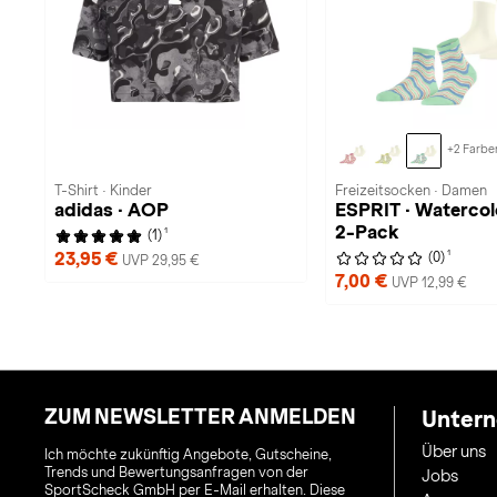
+2 Farbe
T-Shirt · Kinder
Freizeitsocken · Damen
adidas · AOP
ESPRIT · Waterco
2-Pack
1
(1)
1
23,95 €
(0)
UVP 29,95 €
7,00 €
UVP 12,99 €
ZUM NEWSLETTER ANMELDEN
Unter
Über uns
Ich möchte zukünftig Angebote, Gutscheine,
Trends und Bewertungsanfragen von der
Jobs
SportScheck GmbH per E-Mail erhalten. Diese