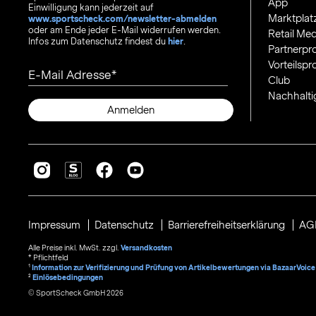
App
Einwilligung kann jederzeit auf
Marktplat
www.sportscheck.com/newsletter-abmelden
oder am Ende jeder E-Mail widerrufen werden.
Retail Med
Infos zum Datenschutz findest du
hier
.
Partnerp
Vorteilsp
E-Mail Adresse
Club
Nachhalti
Anmelden
Impressum
Datenschutz
Barrierefreiheitserklärung
AG
Alle Preise inkl. MwSt. zzgl.
Versandkosten
* Pflichtfeld
1
Information zur Verifizierung und Prüfung von Artikelbewertungen via BazaarVoice
²
Einlösebedingungen
© SportScheck GmbH 2026