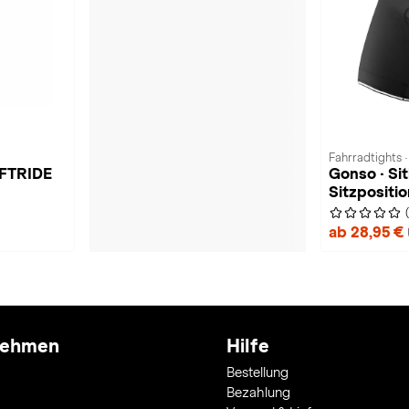
Fahrradtights 
FTRIDE
Gonso · Sit
Sitzpositi
ab 28,95 €
nehmen
Hilfe
Bestellung
Bezahlung