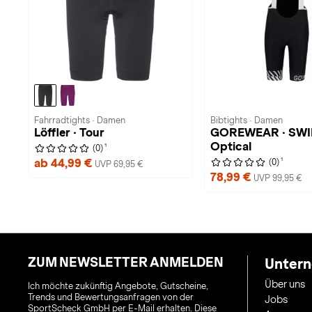
Fahrradtights · Damen
Bibtights · Damen
Löffler · Tour
GOREWEAR · SWI
Optical
1
(0)
1
ab 44,99 €
(0)
UVP 69,95 €
78,99 €
UVP 99,95 €
ZUM NEWSLETTER ANMELDEN
Unter
Über uns
Ich möchte zukünftig Angebote, Gutscheine,
Trends und Bewertungsanfragen von der
Jobs
SportScheck GmbH per E-Mail erhalten. Diese