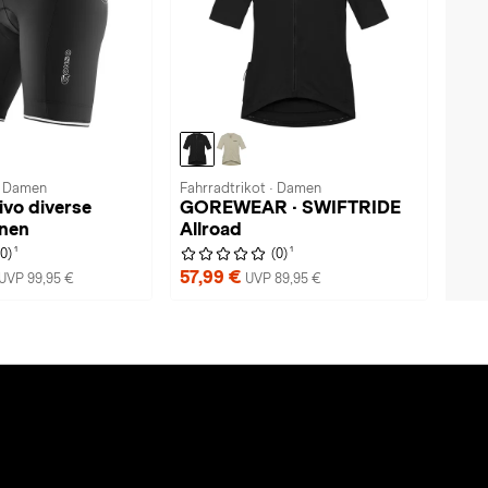
· Damen
Fahrradtrikot · Damen
ivo diverse
GOREWEAR · SWIFTRIDE
onen
Allroad
1
1
(0)
(0)
57,99 €
UVP 99,95 €
UVP 89,95 €