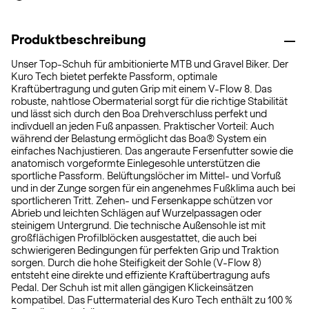
Produktbeschreibung
Unser Top-Schuh für ambitionierte MTB und Gravel Biker. Der
Kuro Tech bietet perfekte Passform, optimale
Kraftübertragung und guten Grip mit einem V-Flow 8. Das
robuste, nahtlose Obermaterial sorgt für die richtige Stabilität
und lässt sich durch den Boa Drehverschluss perfekt und
indivduell an jeden Fuß anpassen. Praktischer Vorteil: Auch
während der Belastung ermöglicht das Boa® System ein
einfaches Nachjustieren. Das angeraute Fersenfutter sowie die
anatomisch vorgeformte Einlegesohle unterstützen die
sportliche Passform. Belüftungslöcher im Mittel- und Vorfuß
und in der Zunge sorgen für ein angenehmes Fußklima auch bei
sportlicheren Tritt. Zehen- und Fersenkappe schützen vor
Abrieb und leichten Schlägen auf Wurzelpassagen oder
steinigem Untergrund. Die technische Außensohle ist mit
großflächigen Profilblöcken ausgestattet, die auch bei
schwierigeren Bedingungen für perfekten Grip und Traktion
sorgen. Durch die hohe Steifigkeit der Sohle (V-Flow 8)
entsteht eine direkte und effiziente Kraftübertragung aufs
Pedal. Der Schuh ist mit allen gängigen Klickeinsätzen
kompatibel. Das Futtermaterial des Kuro Tech enthält zu 100 %