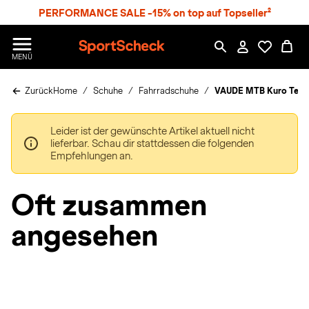
S
PERFORMANCE SALE -15% on top auf Topseller²
p
r
n
S
MENÜ
g
p
e
o
z
Zurück
Home
Schuhe
Fahrradschuhe
VAUDE MTB Kuro Tech 
r
u
t
m
S
H
Leider ist der gewünschte Artikel aktuell nicht
c
a
lieferbar. Schau dir stattdessen die folgenden
h
u
Empfehlungen an.
e
p
c
t
k
Oft zusammen
n
h
angesehen
a
t