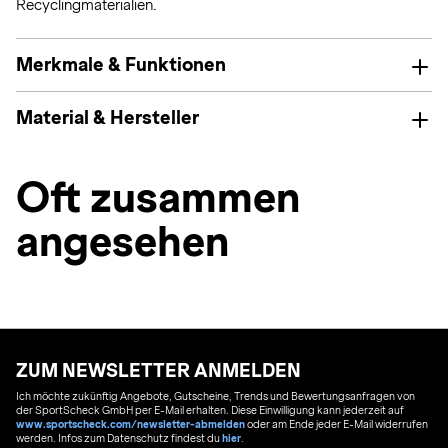
Recyclingmaterialien.
Merkmale & Funktionen
Material & Hersteller
Oft zusammen
angesehen
ZUM NEWSLETTER ANMELDEN
Ich möchte zukünftig Angebote, Gutscheine, Trends und Bewertungsanfragen von
der SportScheck GmbH per E-Mail erhalten. Diese Einwilligung kann jederzeit auf
www.sportscheck.com/newsletter-abmelden
oder am Ende jeder E-Mail widerrufen
werden. Infos zum Datenschutz findest du
hier
.