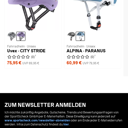
Fahrradhelm · Unisex
Fahrradhelm · Unisex
Uvex · CITY STRIDE
ALPINA · PARANUS
1
1
(0)
(0)
75,95 €
60,99 €
UVP 89,95 €
UVP 79,95 €
ZUM NEWSLETTER ANMELDEN
Ich möchte zukünftig Angebote, Gutscheine, Trends und Bewertungsanfragen von
der SportScheck GmbH per E-Mail erhalten. Diese Einwilligung kann jederzeit auf
www.sportscheck.com/newsletter-abmelden
oder am Ende jeder E-Mail widerrufen
werden. Infos zum Datenschutz findest du
hier
.