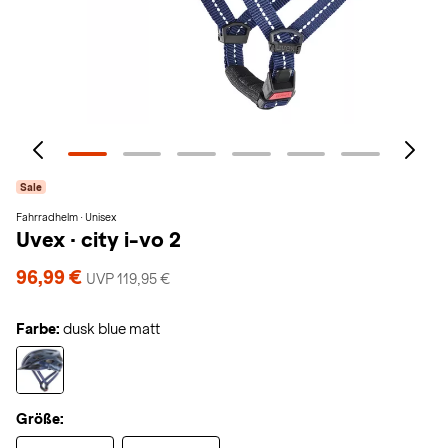
Sale
Fahrradhelm · Unisex
Uvex
·
city i-vo 2
96,99 €
UVP 119,95 €
Farbe:
dusk blue matt
Größe: