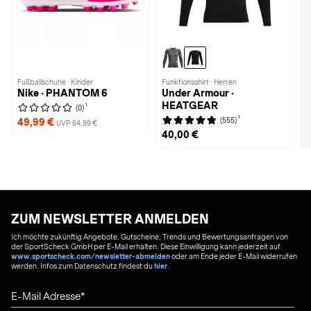
Fußballschuhe · Kinder
Funktionsshirt · Herren
Nike · PHANTOM 6
Under Armour ·
HEATGEAR
1
(0)
1
(555)
49,99 €
UVP 64,99 €
40,00 €
ZUM NEWSLETTER ANMELDEN
Ich möchte zukünftig Angebote, Gutscheine, Trends und Bewertungsanfragen von
der SportScheck GmbH per E-Mail erhalten. Diese Einwilligung kann jederzeit auf
www.sportscheck.com/newsletter-abmelden
oder am Ende jeder E-Mail widerrufen
werden. Infos zum Datenschutz findest du
hier
.
E-Mail Adresse