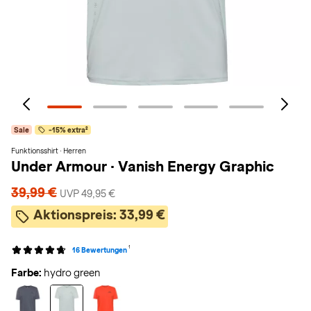
Sale
-15% extra²
Funktionsshirt · Herren
Under Armour
·
Vanish Energy Graphic
39,99 €
UVP 49,95 €
Aktionspreis:
33,99 €
1
16 Bewertungen
Farbe:
hydro green