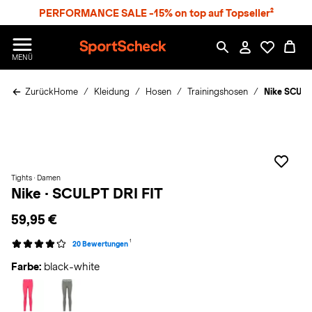
S
PERFORMANCE SALE -15% on top auf Topseller²
p
r
n
S
MENÜ
g
p
e
o
z
Zurück
Home
Kleidung
Hosen
Trainingshosen
Nike SCULP
r
u
t
m
S
H
c
a
h
u
e
p
c
t
Tights · Damen
k
Nike
·
SCULPT DRI FIT
n
h
59,95 €
a
1
20 Bewertungen
t
Farbe:
black-white