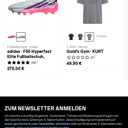
+2 Farben
Fußballschuhe · Unisex
T-Shirt · Herren
adidas · F50 Hyperfast
Gold's Gym · KURT
Elite Fußballschuh,
1
(0)
1
(46)
49,90 €
270,00 €
ZUM NEWSLETTER ANMELDEN
Ich möchte zukünftig Angebote, Gutscheine, Trends und Bewertungsanfragen von
der SportScheck GmbH per E-Mail erhalten. Diese Einwilligung kann jederzeit auf
www.sportscheck.com/newsletter-abmelden
oder am Ende jeder E-Mail widerrufen
werden. Infos zum Datenschutz findest du
hier
.