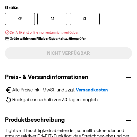
Größe:
XS
M
XL
Der Artikel ist online momentan nicht verfügbar.
Größe wählen um Filialverfügbarkeit zu überprüfen
NICHT VERFÜGBAR
Preis- & Versandinformationen
Alle Preise inkl. MwSt. und zzgl. 
Versandkosten
Rückgabe innerhalb von 30 Tagen möglich
Produktbeschreibung
Tights mit feuchtigkeitsableitender, schnelltrocknender und
atmungsaktiver Dri-FIT-Funktion; das Stretchgewebe und der