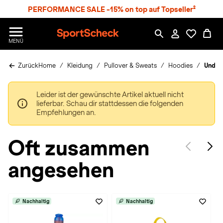
S
PERFORMANCE SALE -15% on top auf Topseller²
p
r
n
S
MENÜ
g
p
e
o
z
Zurück
Home
Kleidung
Pullover & Sweats
Hoodies
Under 
r
u
t
m
S
H
Leider ist der gewünschte Artikel aktuell nicht
c
a
lieferbar. Schau dir stattdessen die folgenden
h
u
Empfehlungen an.
e
p
c
t
k
Oft zusammen
n
h
angesehen
a
t
Nachhaltig
Nachhaltig