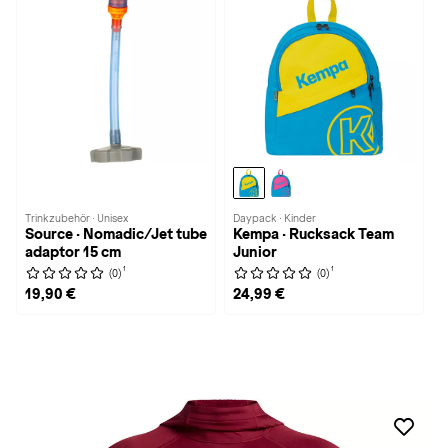
Trinkzubehör · Unisex
Daypack · Kinder
Source · Nomadic/Jet tube
Kempa · Rucksack Team
adaptor 15 cm
Junior
1
1
(0)
(0)
19,90 €
24,99 €