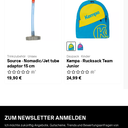
Trinkzubehör · Unisex
Daypack · Kinder
Source · Nomadic/Jet tube
Kempa · Rucksack Team
adaptor 15 cm
Junior
1
1
(0)
(0)
19,90 €
24,99 €
ZUM NEWSLETTER ANMELDEN
Ich möchte zukünftig Angebote, Gutscheine, Trends und Bewertungsanfragen von