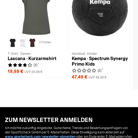
+3 Farben
T-Shirt · Damen
Handball · Kinder
Lascana · Kurzarmshirt
Kempa · Spectrum Synergy
Primo Kids
1
(3)
1
(0)
19,99 €
UVP 29,99 €
47,49 €
UVP 49,99 €
ZUM NEWSLETTER ANMELDEN
Ich möchte zukünftig Angebote, Gutscheine, Trends und Bewertungsanfragen von
der SportScheck GmbH per E-Mail erhalten. Diese Einwilligung kann jederzeit auf
www.sportscheck.com/newsletter-abmelden
oder am Ende jeder E-Mail widerrufen