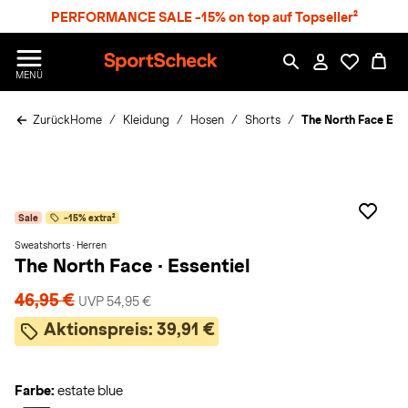
S
PERFORMANCE SALE -15% on top auf Topseller²
p
r
n
S
MENÜ
g
p
e
o
z
Zurück
Home
Kleidung
Hosen
Shorts
The North Face Ess
r
u
t
m
S
H
c
a
h
u
e
p
Sale
-15% extra²
c
t
k
Sweatshorts · Herren
The North Face
·
Essentiel
n
h
46,95 €
a
UVP 54,95 €
Aktionspreis:
39,91 €
t
Farbe:
estate blue