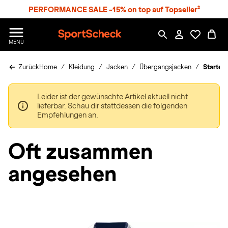
S
PERFORMANCE SALE -15% on top auf Topseller²
p
r
n
S
MENÜ
g
p
e
o
z
Zurück
Home
Kleidung
Jacken
Übergangsjacken
Starter
r
u
t
m
S
H
Leider ist der gewünschte Artikel aktuell nicht
c
a
lieferbar. Schau dir stattdessen die folgenden
h
u
Empfehlungen an.
e
p
c
t
k
Oft zusammen
n
h
angesehen
a
t