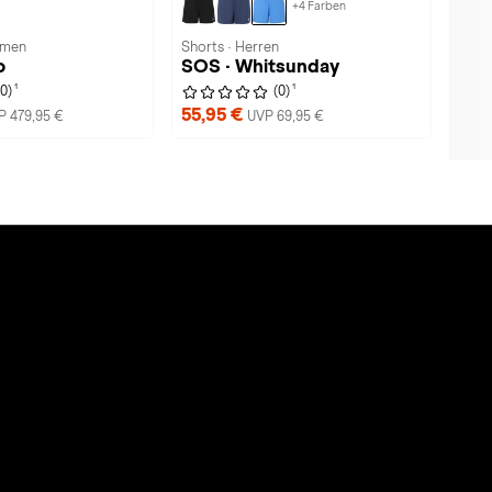
+4 Farben
amen
Shorts · Herren
o
SOS · Whitsunday
1
1
(0)
(0)
55,95 €
P 479,95 €
UVP 69,95 €