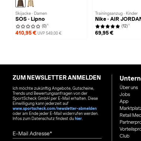
Skijacke · Damen
Trainingsanzug · Kinder
SOS · Lipno
Nike · AIR JORDA
1
1
(0)
(12)
410,95 €
69,95 €
UVP 549,00 €
ZUM NEWSLETTER ANMELDEN
Unter
Über uns
Ich möchte zukünftig Angebote, Gutscheine,
Trends und Bewertungsanfragen von der
Jobs
SportScheck GmbH per E-Mail erhalten. Diese
App
Einwilligung kann jederzeit auf
Marktplat
www.sportscheck.com/newsletter-abmelden
oder am Ende jeder E-Mail widerrufen werden.
Retail Med
Infos zum Datenschutz findest du
hier
.
Partnerp
Vorteilsp
E-Mail Adresse
Club