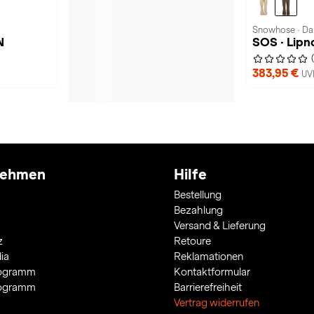
Snowhose · D
N
SOS · Lipn
383,95 €
UV
nehmen
Hilfe
Bestellung
Bezahlung
Versand & Lieferung
z
Retoure
ia
Reklamationen
rogramm
Kontaktformular
rogramm
Barrierefreiheit
Vertrag widerrufen