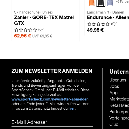
+5 Farbe
Skihandschuhe · Unisex
Langarmshirt · Damen
Zanier · GORE-TEX Matrei
Endurance · Ailee
GTX
1
(0)
1
49,95 €
(0)
62,96 €
UVP 69,95 €
ZUM NEWSLETTER ANMELDEN
Unter
Über uns
Ich möchte zukünftig Angebote, Gutscheine,
Trends und Bewertungsanfragen von der
Jobs
SportScheck GmbH per E-Mail erhalten. Diese
App
Einwilligung kann jederzeit auf
Marktplat
www.sportscheck.com/newsletter-abmelden
oder am Ende jeder E-Mail widerrufen werden.
Retail Med
Infos zum Datenschutz findest du
hier
.
Partnerp
Vorteilsp
E-Mail Adresse
Club