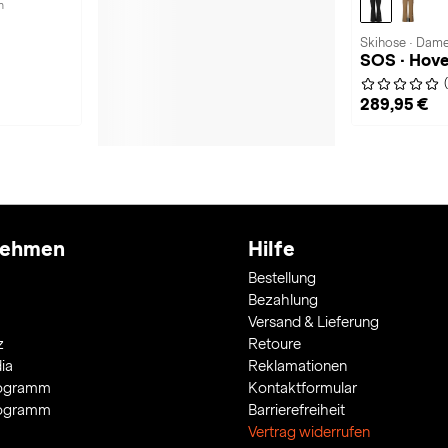
n
Skihose · Dam
n
SOS · Hove
289,95 €
nehmen
Hilfe
Bestellung
Bezahlung
Versand & Lieferung
z
Retoure
ia
Reklamationen
rogramm
Kontaktformular
rogramm
Barrierefreiheit
Vertrag widerrufen