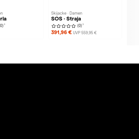
en
Skijacke · Damen
rla
SOS · Straja
1
1
(0)
(0)
391,96 €
UVP 559,95 €