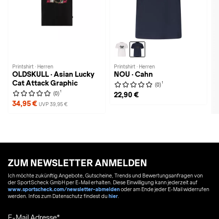
Printshirt · Herren
Printshirt · Herren
OLDSKULL · Asian Lucky
NOU · Cahn
Cat Attack Graphic
1
(0)
1
(0)
22,90 €
34,95 €
UVP 39,95 €
ZUM NEWSLETTER ANMELDEN
Ich möchte zukünftig Angebote, Gutscheine, Trends und Bewertungsanfragen von
der SportScheck GmbH per E-Mail erhalten. Diese Einwilligung kann jederzeit auf
www.sportscheck.com/newsletter-abmelden
oder am Ende jeder E-Mail widerrufen
werden. Infos zum Datenschutz findest du
hier
.
E-Mail Adresse