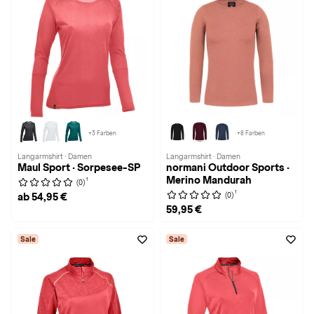
+3 Farben
+8 Farben
Langarmshirt · Damen
Langarmshirt · Damen
Maul Sport · Sorpesee-SP
normani Outdoor Sports ·
Merino Mandurah
1
(0)
1
(0)
ab 54,95 €
59,95 €
Sale
Sale