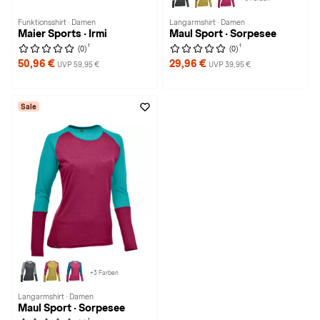
Funktionsshirt · Damen
Langarmshirt · Damen
Maier Sports · Irmi
Maul Sport · Sorpesee
1
1
(0)
(0)
50,96 €
29,96 €
UVP 59,95 €
UVP 39,95 €
Sale
+3 Farben
Langarmshirt · Damen
Maul Sport · Sorpesee
1