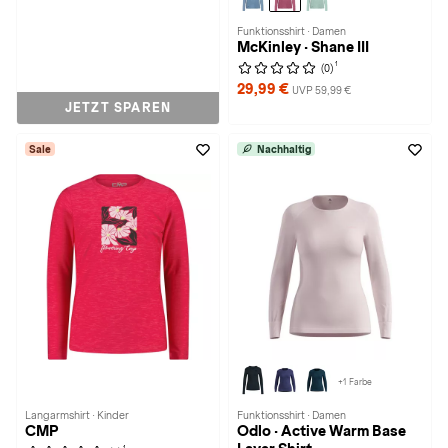
Funktionsshirt · Damen
McKinley · Shane III
1
(0)
29,99 €
UVP 59,99 €
JETZT SPAREN
Sale
Nachhaltig
+1 Farbe
Langarmshirt · Kinder
Funktionsshirt · Damen
CMP
Odlo · Active Warm Base
1