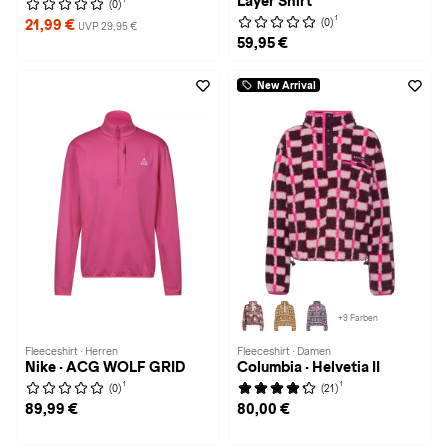
Layer Shirt
(0)
1
(0)
21,99 €
UVP 29,95 €
59,95 €
New Arrival
+9 Farben
Fleeceshirt · Herren
Fleeceshirt · Damen
Nike · ACG WOLF GRID
Columbia · Helvetia II
1
1
(0)
(21)
89,99 €
80,00 €