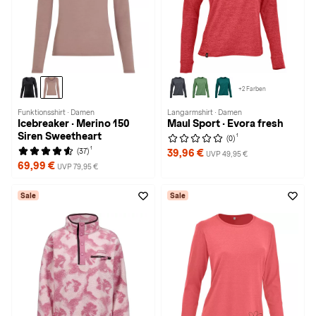
+2 Farben
Funktionsshirt · Damen
Langarmshirt · Damen
Icebreaker · Merino 150
Maul Sport · Evora fresh
Siren Sweetheart
1
(0)
1
(37)
39,96 €
UVP 49,95 €
69,99 €
UVP 79,95 €
Sale
Sale