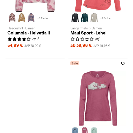
+9 Farben
+1 Farbe
Fleeceshirt · Damen
Langarmshirt · Damen
Columbia · Helvetia II
Maul Sport · Lehel
1
1
(21)
(0)
54,99 €
ab 39,96 €
UVP 70,00 €
UVP 49,95 €
Sale