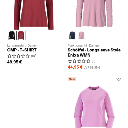
Langarmshirt · Damen
Funktionsshirt · Damen
CMP · T-SHIRT
Schöffel · Longsleeve Style
Enixa WMN
1
(0)
1
(0)
49,95 €
44,95 €
UVP 89,95 €
Sale