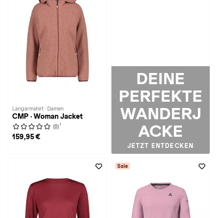
DEINE
PERFEKTE
WANDERJ
Langarmshirt · Damen
CMP · Woman Jacket
ACKE
1
(0)
159,95 €
JETZT ENTDECKEN
Sale