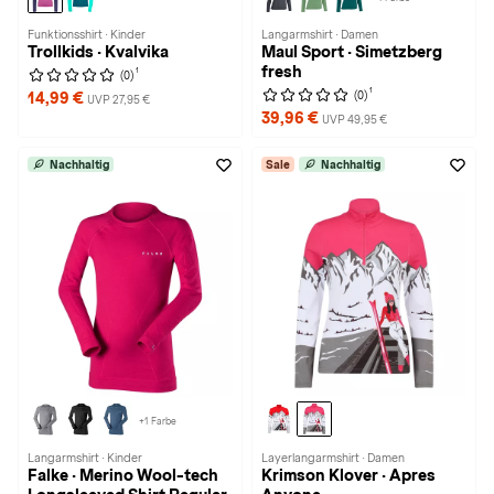
Funktionsshirt · Kinder
Langarmshirt · Damen
Trollkids · Kvalvika
Maul Sport · Simetzberg
fresh
1
(0)
1
(0)
14,99 €
UVP 27,95 €
39,96 €
UVP 49,95 €
Nachhaltig
Sale
Nachhaltig
+1 Farbe
Langarmshirt · Kinder
Layerlangarmshirt · Damen
Falke · Merino Wool-tech
Krimson Klover · Apres