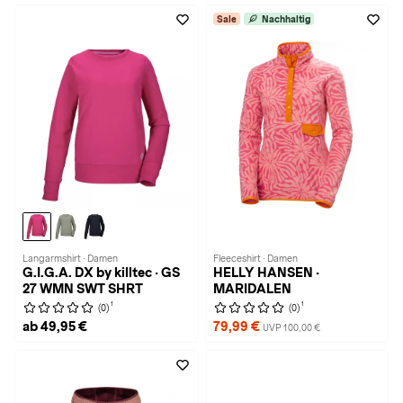
Sale
Nachhaltig
Langarmshirt · Damen
Fleeceshirt · Damen
G.I.G.A. DX by killtec · GS
HELLY HANSEN ·
27 WMN SWT SHRT
MARIDALEN
1
1
(0)
(0)
ab 49,95 €
79,99 €
UVP 100,00 €