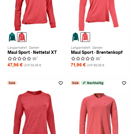
Langarmshirt · Damen
Langarmshirt · Damen
Maul Sport · Nettetal XT
Maul Sport · Brentenkopf
1
1
(0)
(0)
47,96 €
71,96 €
UVP 59,95 €
UVP 89,95 €
Sale
Sale
Nachhaltig