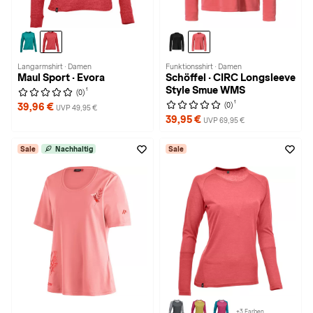
Langarmshirt · Damen
Funktionsshirt · Damen
Maul Sport · Evora
Schöffel · CIRC Longsleeve
Style Smue WMS
1
(0)
1
(0)
39,96 €
UVP 49,95 €
39,95 €
UVP 69,95 €
Sale
Nachhaltig
Sale
+3 Farben