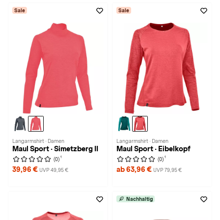
Sale
Sale
Langarmshirt · Damen
Langarmshirt · Damen
Maul Sport · Simetzberg II
Maul Sport · Eibelkopf
1
1
(0)
(0)
39,96 €
ab 63,96 €
UVP 49,95 €
UVP 79,95 €
Nachhaltig