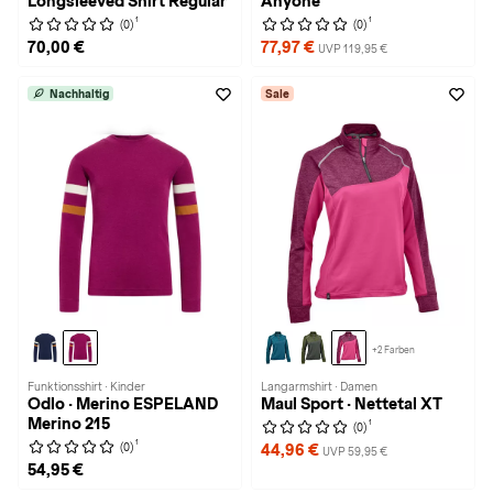
Longsleeved Shirt Regular
Anyone
1
1
(0)
(0)
70,00 €
77,97 €
UVP 119,95 €
Nachhaltig
Sale
+2 Farben
Funktionsshirt · Kinder
Langarmshirt · Damen
Odlo · Merino ESPELAND
Maul Sport · Nettetal XT
Merino 215
1
(0)
1
(0)
44,96 €
UVP 59,95 €
54,95 €