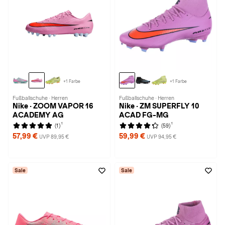
+1 Farbe
+1 Farbe
Fußballschuhe · Herren
Fußballschuhe · Herren
Nike · ZOOM VAPOR 16
Nike · ZM SUPERFLY 10
ACADEMY AG
ACAD FG-MG
1
1
(1)
(59)
57,99 €
59,99 €
UVP 89,95 €
UVP 94,95 €
Sale
Sale