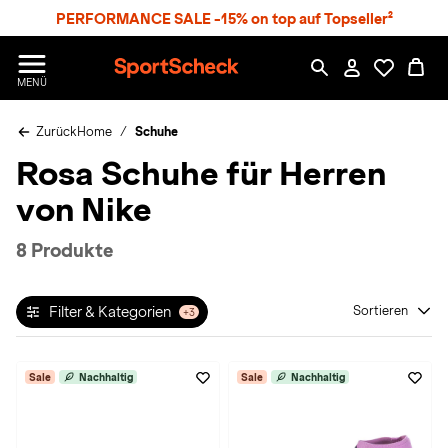
S
PERFORMANCE SALE -15% on top auf Topseller²
p
r
n
S
MENÜ
g
p
e
o
z
Zurück
Home
Schuhe
r
u
t
Rosa Schuhe für Herren
m
S
H
c
von Nike
a
h
u
e
p
c
8 Produkte
t
k
n
h
Filter & Kategorien
Sortieren
+3
a
t
Sale
Nachhaltig
Sale
Nachhaltig