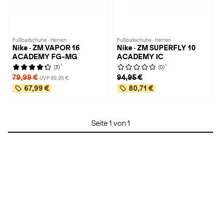
Fußballschuhe · Herren
Fußballschuhe · Herren
Nike · ZM VAPOR 16
Nike · ZM SUPERFLY 10
ACADEMY FG-MG
ACADEMY IC
1
1
(3)
(0)
79,99 €
94,95 €
UVP 89,95 €
67,99 €
80,71 €
Seite 1 von 1