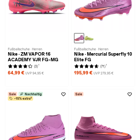
Fußballschuhe · Herren
Fußballschuhe · Herren
Nike · ZM VAPOR 16
Nike · Mercurial Superfly 10
ACADEMY VJR FG-MG
Elite FG
1
1
(3)
(71)
64,99 €
195,99 €
UVP 94,95 €
UVP 279,95 €
Sale
Nachhaltig
Sale
-15% extra²