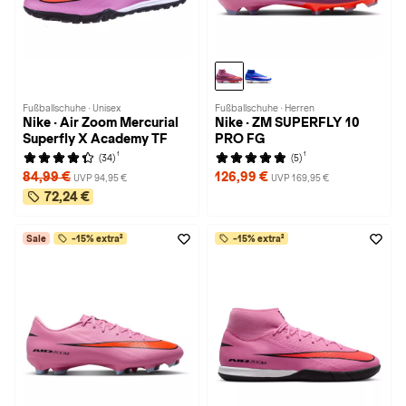
Fußballschuhe · Unisex
Fußballschuhe · Herren
Nike · Air Zoom Mercurial
Nike · ZM SUPERFLY 10
Superfly X Academy TF
PRO FG
1
1
(34)
(5)
84,99 €
126,99 €
UVP 94,95 €
UVP 169,95 €
72,24 €
Sale
-15% extra²
-15% extra²