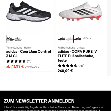
+1 Farbe
Tennisschuhe · Herren
Fußballschuhe · Unisex
adidas · CourtJam Control
adidas · COPA PURE IV
3 M CL
ELITE Fußballschuhe,
feste
1
(31)
1
(76)
ab 73,99 €
UVP 90,00 €
240,00 €
ZUM NEWSLETTER ANMELDEN
Ich möchte zukünftig Angebote, Gutscheine, Trends und Bewertungsanfragen von
der SportScheck GmbH per E-Mail erhalten. Diese Einwilligung kann jederzeit auf