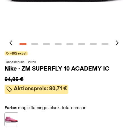
-15% extra²
Fußballschuhe · Herren
Nike
·
ZM SUPERFLY 10 ACADEMY IC
94,95 €
Aktionspreis:
80,71 €
Farbe:
magic flamingo-black-total crimson