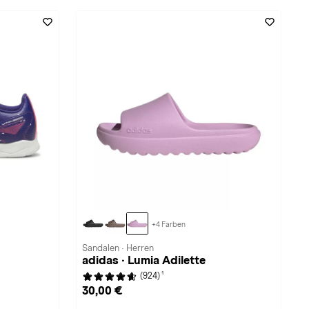
+4 Farben
Sandalen · Herren
adidas · Lumia Adilette
1
(924)
30,00 €