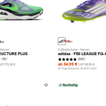
 Herren
Fußballschuhe · Herren
TRUCTURE PLUS
adidas · F50 LEAGUE FG
1
1
(18)
(645)
ab 54,99 €
VP 179,99 €
UVP 89,95 €
30-Tage Bestpreis: 45,00 € (+22%)
Nachhaltig