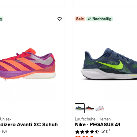
g
Sale
Nachhaltig
 Unisex
Laufschuhe · Herren
Adizero Avanti XC Schuh
Nike · PEGASUS 41
1
1
(0)
(311)