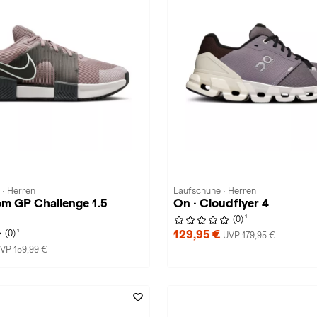
 · Herren
Laufschuhe · Herren
om GP Challenge 1.5
On · Cloudflyer 4
1
(0)
1
129,95 €
(0)
UVP 179,95 €
VP 159,99 €