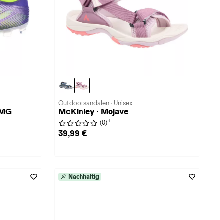
Outdoorsandalen · Unisex
-MG
McKinley · Mojave
1
(0)
39,99 €
Nachhaltig