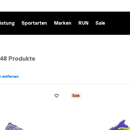
üstung
Sportarten
Marken
RUN
Sale
48 Produkte
er entfernen
cht: Herren entfernen
ür Farbe: in-lila entfernen
Sale