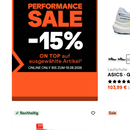
Laufschuhe ·
ASICS · 
103,99 €
U
Nachhaltig
Sale