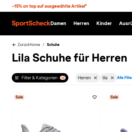
S
-15% on top auf ausgewählte Artikel²
p
r
n
Damen
Herren
Kinder
Ausr
g
S
e
p
z
o
u
r
Zurück
Home
Schuhe
m
t
Lila Schuhe für Herren
H
S
a
c
u
h
p
e
t
c
Filter & Kategorien
Herren
lila
Alle Filt
+2
Filter aktiv für Geschle
Filter aktiv f
k
n
h
a
Sale
Sale
t