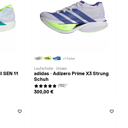
+1 Farbe
Laufschuhe · Unisex
I SEN 11
adidas · Adizero Prime X3 Strung
Schuh
1
(192)
300,00 €