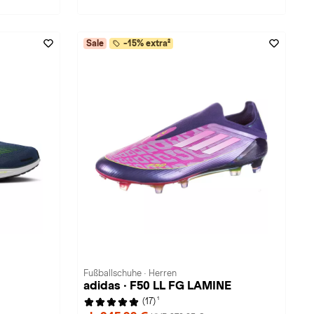
Sale
-15% extra²
Fußballschuhe · Herren
adidas · F50 LL FG LAMINE
1
(17)