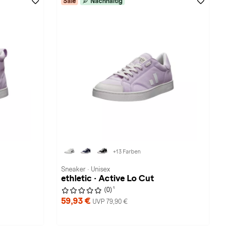
Sale
Nachhaltig
+13 Farben
Sneaker · Unisex
ethletic · Active Lo Cut
1
(0)
59,93 €
UVP 79,90 €