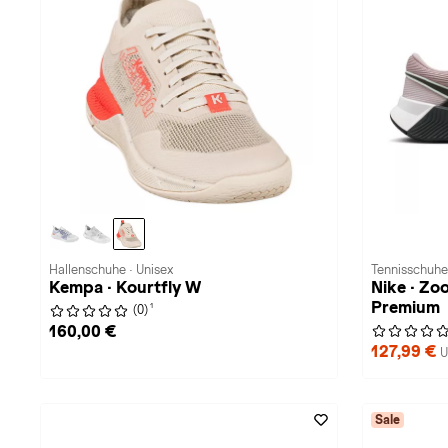
Hallenschuhe · Unisex
Tennisschuhe
Kempa · Kourtfly W
Nike · Zo
Premium
1
(0)
160,00 €
127,99 €
U
Sale