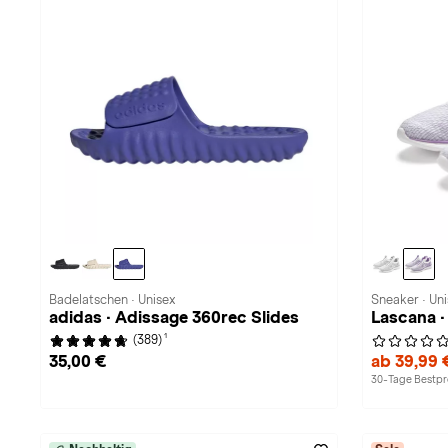
Badelatschen · Unisex
Sneaker · Un
adidas · Adissage 360rec Slides
Lascana ·
1
(389)
35,00 €
ab 39,99
30-Tage Bestpre