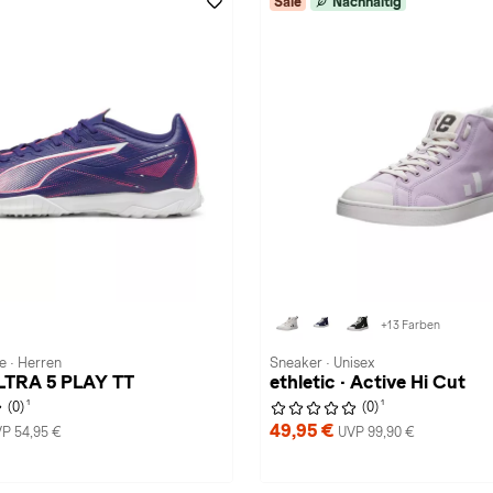
Sale
Nachhaltig
+13 Farben
e · Herren
Sneaker · Unisex
LTRA 5 PLAY TT
ethletic · Active Hi Cut
1
1
(0)
(0)
49,95 €
P 54,95 €
UVP 99,90 €