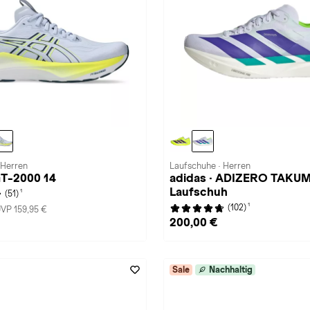
 Herren
Laufschuhe · Herren
GT-2000 14
adidas · ADIZERO TAKUM
Laufschuh
1
(51)
1
(102)
VP 159,95 €
200,00 €
Sale
Nachhaltig