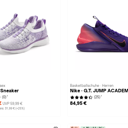
isex
Basketballschuhe · Herren
 Sneaker
Nike · G.T. JUMP ACADE
1
1
(0)
(25)
 €
84,95 €
UVP 59,99 €
is: 31,99 € (+25%)