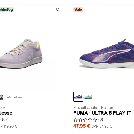
hhaltig
Sale
+9 Farben
isex
Fußballschuhe · Herren
 Jesse
PUMA · ULTRA 5 PLAY IT
1
1
(0)
(0)
47,95 €
P 119,90 €
UVP 54,95 €