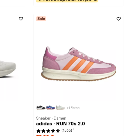
Sale
+1 Farbe
Sneaker · Damen
adidas · RUN 70s 2.0
1
(1533)