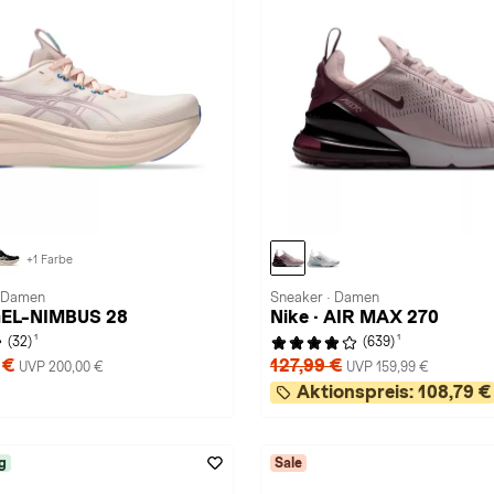
+1 Farbe
· Damen
Sneaker · Damen
GEL-NIMBUS 28
Nike · AIR MAX 270
1
1
(32)
(639)
 €
127,99 €
UVP 200,00 €
UVP 159,99 €
Aktionspreis:
108,79 €
g
Sale