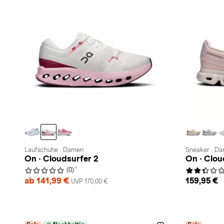
Laufschuhe · Damen
Sneaker · D
On · Cloudsurfer 2
On · Clou
1
(0)
ab 141,99 €
159,95 €
UVP 170,00 €