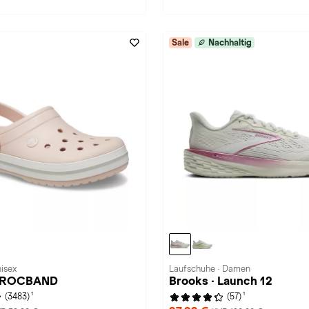
Sale
Nachhaltig
nisex
Laufschuhe · Damen
 CROCBAND
Brooks · Launch 12
1
1
(3483)
(57)