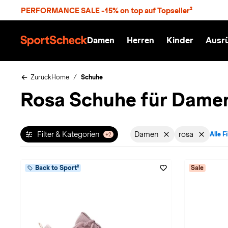
S
PERFORMANCE SALE -15% on top auf Topseller²
p
r
n
Damen
Herren
Kinder
Ausr
g
S
e
p
z
o
u
r
Zurück
Home
Schuhe
m
t
Rosa Schuhe für Dame
H
S
a
c
u
h
p
e
t
c
Filter & Kategorien
Damen
rosa
Alle F
+2
Filter aktiv für Geschl
Filter aktiv
k
n
h
a
Back to Sport²
Sale
t