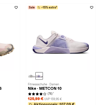
Sale
-15% extra²
Fitnessschuhe · Damen
6
Nike · METCON 10
1
(76)
125,99 €
UVP 139,95 €
Aktionspreis:
107,09 €