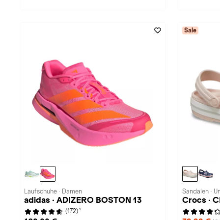
Sale
Laufschuhe · Damen
Sandalen · U
adidas · ADIZERO BOSTON 13
Crocs ·
1
(172)