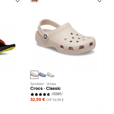
Sale
Sandalen · Unisex
Crocs · Classic
1
(13381)
32,99 €
UVP 54,99 €