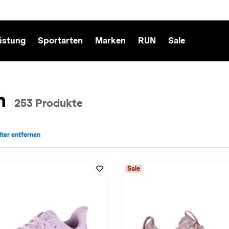
üstung
Sportarten
Marken
RUN
Sale
n
253 Produkte
ilter entfernen
echt: Damen entfernen
 für Farbe: in-rosa entfernen
Sale