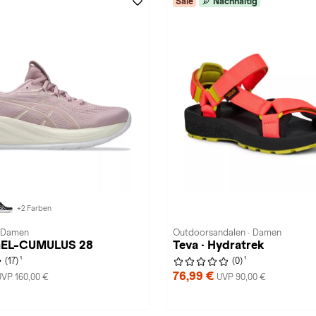
Sale
Nachhaltig
+2 Farben
· Damen
Outdoorsandalen · Damen
GEL-CUMULUS 28
Teva · Hydratrek
1
1
(17)
(0)
76,99 €
UVP 160,00 €
UVP 90,00 €