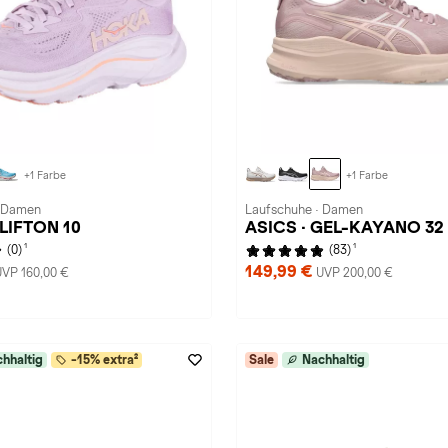
+1 Farbe
+1 Farbe
· Damen
Laufschuhe · Damen
LIFTON 10
ASICS · GEL-KAYANO 32
1
1
(0)
(83)
149,99 €
UVP 160,00 €
UVP 200,00 €
hhaltig
-15% extra²
Sale
Nachhaltig