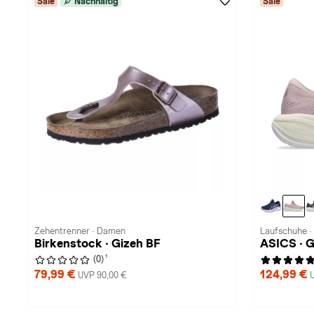
Sale
Nachhaltig
Sale
Zehentrenner · Damen
Laufschuhe 
Birkenstock · Gizeh BF
ASICS · 
1
(0)
79,99 €
124,99 €
UVP 90,00 €