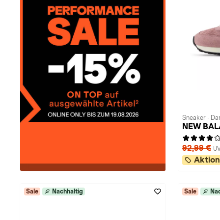
Sneaker · D
NEW BALA
92,99 €
UV
Aktion
Sale
Nachhaltig
Sale
Nac