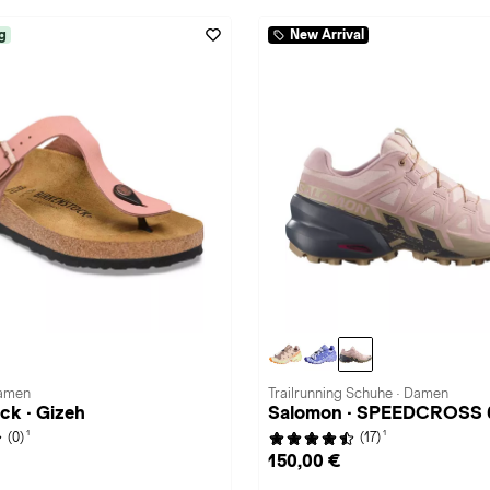
g
New Arrival
Damen
Trailrunning Schuhe · Damen
ck · Gizeh
Salomon · SPEEDCROSS 
1
1
(0)
(17)
150,00 €