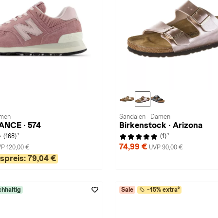
amen
Sandalen · Damen
NCE · 574
Birkenstock · Arizona
1
1
(168)
(1)
74,99 €
P 120,00 €
UVP 90,00 €
spreis:
79,04 €
hhaltig
Sale
-15% extra²