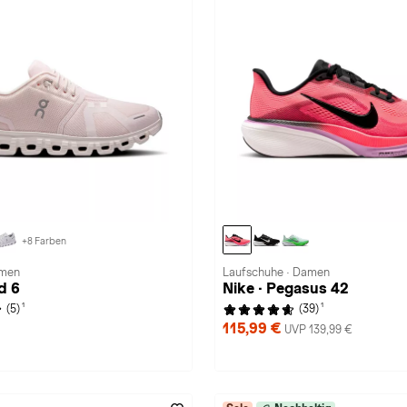
+8 Farben
amen
Laufschuhe · Damen
d 6
Nike · Pegasus 42
1
1
(5)
(39)
115,99 €
UVP 139,99 €