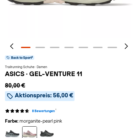
Back to Sport²
Trailrunning Schuhe · Damen
ASICS
·
GEL-VENTURE 11
80,00 €
Aktionspreis:
56,00 €
1
8 Bewertungen
Farbe:
morganite-pearl pink