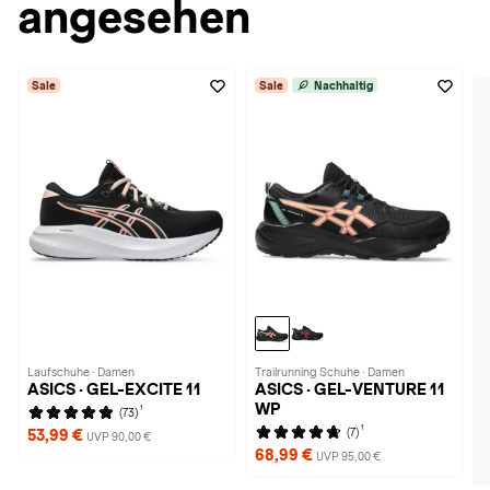
angesehen
Sale
Sale
Nachhaltig
Laufschuhe · Damen
Trailrunning Schuhe · Damen
ASICS · GEL-EXCITE 11
ASICS · GEL-VENTURE 11
WP
1
(73)
1
(7)
53,99 €
UVP 90,00 €
68,99 €
UVP 95,00 €