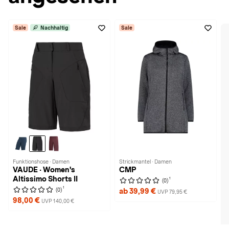
Sale
Nachhaltig
Sale
Funktionshose · Damen
Strickmantel · Damen
VAUDE · Women's
CMP
Altissimo Shorts II
1
(0)
1
(0)
ab 39,99 €
UVP 79,95 €
98,00 €
UVP 140,00 €