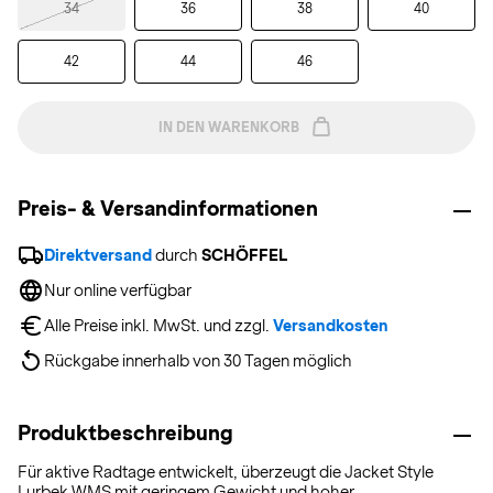
34
36
38
40
42
44
46
IN DEN WARENKORB
Preis- & Versandinformationen
Direktversand
 durch 
SCHÖFFEL
Nur online verfügbar
Alle Preise inkl. MwSt. und zzgl. 
Versandkosten
Rückgabe innerhalb von 30 Tagen möglich
Produktbeschreibung
Für aktive Radtage entwickelt, überzeugt die Jacket Style
Lurbek WMS mit geringem Gewicht und hoher