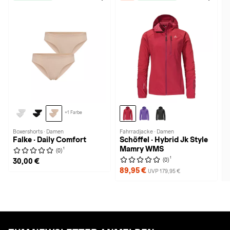
+1 Farbe
Boxershorts · Damen
Fahrradjacke · Damen
Falke · Daily Comfort
Schöffel · Hybrid Jk Style
Mamry WMS
1
(0)
1
(0)
30,00 €
89,95 €
UVP 179,95 €