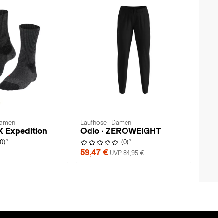
Damen
Laufhose · Damen
-X Expedition
Odlo · ZEROWEIGHT
1
1
(0)
(0)
59,47 €
UVP 84,95 €