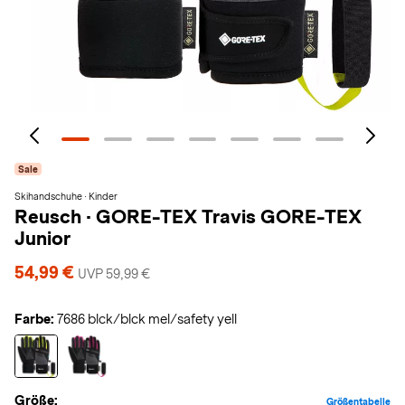
Sale
Skihandschuhe · Kinder
Reusch
·
GORE-TEX Travis GORE-TEX
Junior
54,99 €
UVP 59,99 €
Farbe:
7686 blck/blck mel/safety yell
Größe:
Größentabelle