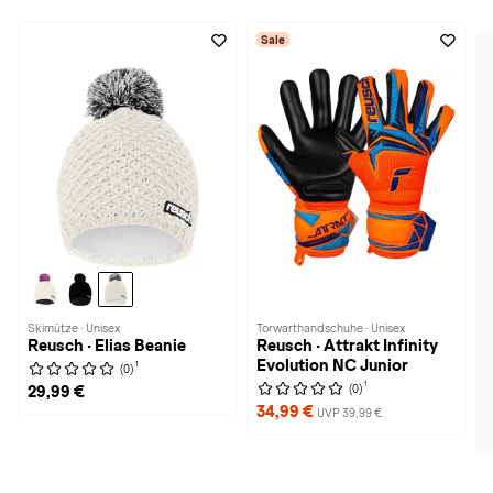
Sale
Skimütze · Unisex
Torwarthandschuhe · Unisex
Reusch · Elias Beanie
Reusch · Attrakt Infinity
Evolution NC Junior
1
(0)
1
(0)
29,99 €
34,99 €
UVP 39,99 €