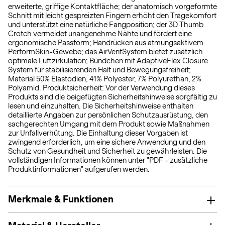
erweiterte, griffige Kontaktfläche; der anatomisch vorgeformte
Schnitt mit leicht gespreizten Fingern erhöht den Tragekomfort
und unterstützt eine natürliche Fangposition; der 3D Thumb
Crotch vermeidet unangenehme Nähte und fördert eine
ergonomische Passform; Handrücken aus atmungsaktivem
PerformSkin-Gewebe; das AirVentSystem bietet zusätzlich
optimale Luftzirkulation; Bündchen mit AdaptiveFlex Closure
System für stabilisierenden Halt und Bewegungsfreiheit;
Material 50% Elastodien, 41% Polyester, 7% Polyurethan, 2%
Polyamid. Produktsicherheit: Vor der Verwendung dieses
Produkts sind die beigefügten Sicherheitshinweise sorgfältig zu
lesen und einzuhalten. Die Sicherheitshinweise enthalten
detaillierte Angaben zur persönlichen Schutzausrüstung, den
sachgerechten Umgang mit dem Produkt sowie Maßnahmen
zur Unfallverhütung. Die Einhaltung dieser Vorgaben ist
zwingend erforderlich, um eine sichere Anwendung und den
Schutz von Gesundheit und Sicherheit zu gewährleisten. Die
vollständigen Informationen können unter "PDF - zusätzliche
Produktinformationen" aufgerufen werden.
Merkmale & Funktionen