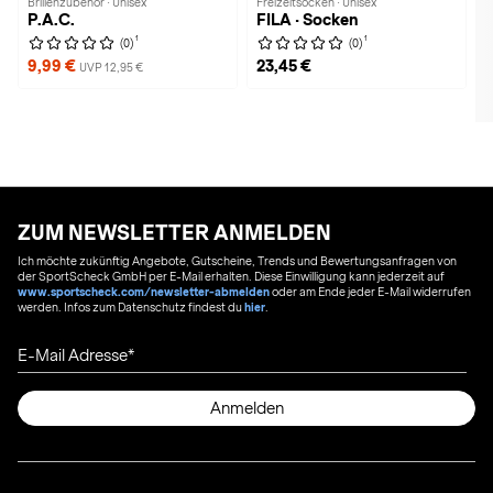
Brillenzubehör · Unisex
Freizeitsocken · Unisex
P.A.C.
FILA · Socken
1
1
(0)
(0)
9,99 €
23,45 €
UVP 12,95 €
ZUM NEWSLETTER ANMELDEN
Ich möchte zukünftig Angebote, Gutscheine, Trends und Bewertungsanfragen von
der SportScheck GmbH per E-Mail erhalten. Diese Einwilligung kann jederzeit auf
www.sportscheck.com/newsletter-abmelden
oder am Ende jeder E-Mail widerrufen
werden. Infos zum Datenschutz findest du
hier
.
E-Mail Adresse
Anmelden