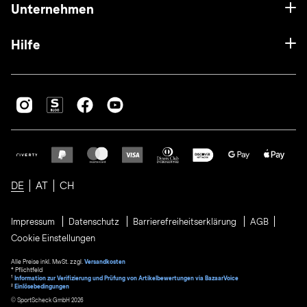
Unternehmen
Hilfe
DE
AT
CH
Impressum
Datenschutz
Barrierefreiheitserklärung
AGB
Cookie Einstellungen
Alle Preise inkl. MwSt. zzgl.
Versandkosten
* Pflichtfeld
1
Information zur Verifizierung und Prüfung von Artikelbewertungen via BazaarVoice
²
Einlösebedingungen
© SportScheck GmbH 2026