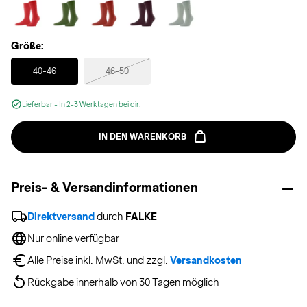
Größe:
Selected
40-46
46-50
Lieferbar - In 2-3 Werktagen bei dir.
IN DEN WARENKORB
Preis- & Versandinformationen
Direktversand
 durch 
FALKE
Nur online verfügbar
Alle Preise inkl. MwSt. und zzgl. 
Versandkosten
Rückgabe innerhalb von 30 Tagen möglich