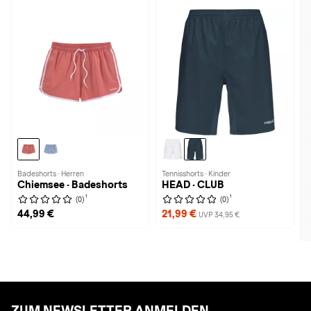
Badeshorts · Herren
Tennisshorts · Kinder
Chiemsee · Badeshorts
HEAD · CLUB
1
1
(0)
(0)
44,99 €
21,99 €
UVP 34,95 €
ZUM NEWSLETTER ANMELDEN