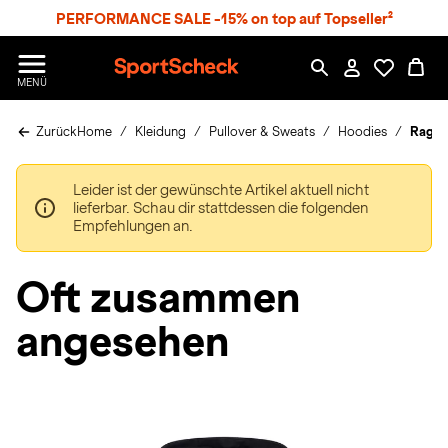
S
PERFORMANCE SALE -15% on top auf Topseller²
p
r
n
S
MENÜ
g
p
e
o
z
Zurück
Home
Kleidung
Pullover & Sweats
Hoodies
Ragwe
r
u
t
m
S
H
Leider ist der gewünschte Artikel aktuell nicht
c
a
lieferbar. Schau dir stattdessen die folgenden
h
u
Empfehlungen an.
e
p
c
t
k
Oft zusammen
n
h
angesehen
a
t