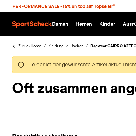
S
PERFORMANCE SALE -15% on top auf Topseller²
p
r
n
Damen
Herren
Kinder
Ausr
g
S
e
p
z
o
u
r
Zurück
Home
Kleidung
Jacken
Ragwear CAIRRO AZTEC 
m
t
H
S
a
c
Leider ist der gewünschte Artikel aktuell nic
u
h
p
e
t
c
Oft zusammen ang
k
n
h
a
t