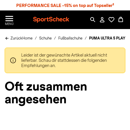
S
PERFORMANCE SALE -15% on top auf Topseller²
p
r
n
S
MENÜ
g
p
e
o
z
Zurück
Home
Schuhe
Fußballschuhe
PUMA ULTRA 5 PLAY TT
r
u
t
m
S
H
Leider ist der gewünschte Artikel aktuell nicht
c
a
lieferbar. Schau dir stattdessen die folgenden
h
u
Empfehlungen an.
e
p
c
t
k
Oft zusammen
n
h
angesehen
a
t