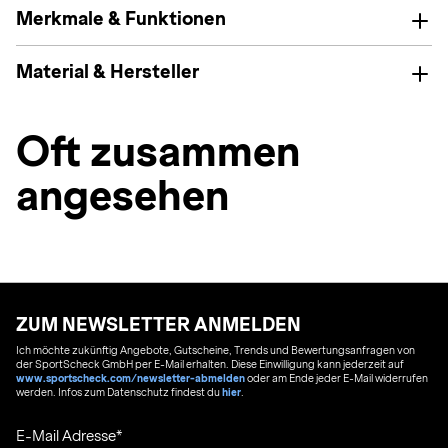
Merkmale & Funktionen
Material & Hersteller
Oft zusammen
angesehen
ZUM NEWSLETTER ANMELDEN
Ich möchte zukünftig Angebote, Gutscheine, Trends und Bewertungsanfragen von
der SportScheck GmbH per E-Mail erhalten. Diese Einwilligung kann jederzeit auf
www.sportscheck.com/newsletter-abmelden
oder am Ende jeder E-Mail widerrufen
werden. Infos zum Datenschutz findest du
hier
.
E-Mail Adresse