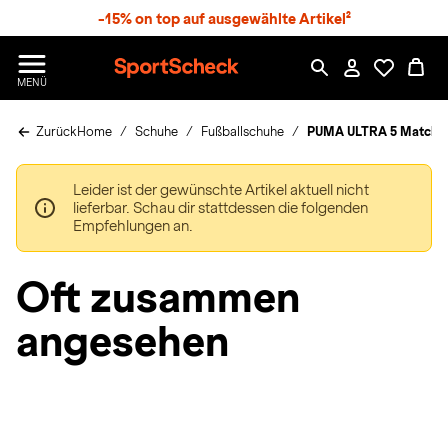
S
-15% on top auf ausgewählte Artikel²
p
r
n
S
MENÜ
g
p
e
o
z
Zurück
Home
Schuhe
Fußballschuhe
PUMA ULTRA 5 Match+ F
r
u
t
m
S
H
Leider ist der gewünschte Artikel aktuell nicht
c
a
lieferbar. Schau dir stattdessen die folgenden
h
u
Empfehlungen an.
e
p
c
t
k
Oft zusammen
n
h
angesehen
a
t