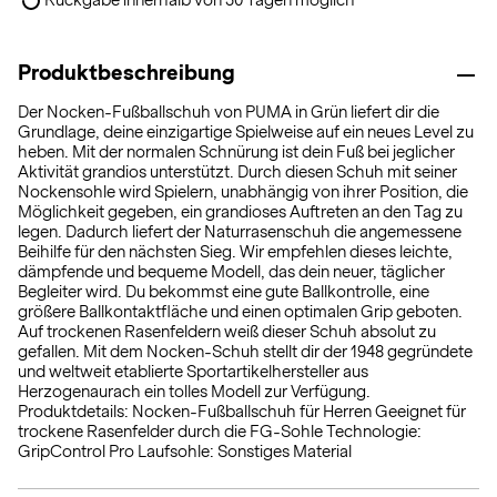
Rückgabe innerhalb von 30 Tagen möglich
Produktbeschreibung
Der Nocken-Fußballschuh von PUMA in Grün liefert dir die
Grundlage, deine einzigartige Spielweise auf ein neues Level zu
heben. Mit der normalen Schnürung ist dein Fuß bei jeglicher
Aktivität grandios unterstützt. Durch diesen Schuh mit seiner
Nockensohle wird Spielern, unabhängig von ihrer Position, die
Möglichkeit gegeben, ein grandioses Auftreten an den Tag zu
legen. Dadurch liefert der Naturrasenschuh die angemessene
Beihilfe für den nächsten Sieg. Wir empfehlen dieses leichte,
dämpfende und bequeme Modell, das dein neuer, täglicher
Begleiter wird. Du bekommst eine gute Ballkontrolle, eine
größere Ballkontaktfläche und einen optimalen Grip geboten.
Auf trockenen Rasenfeldern weiß dieser Schuh absolut zu
gefallen. Mit dem Nocken-Schuh stellt dir der 1948 gegründete
und weltweit etablierte Sportartikelhersteller aus
Herzogenaurach ein tolles Modell zur Verfügung.
Produktdetails: Nocken-Fußballschuh für Herren Geeignet für
trockene Rasenfelder durch die FG-Sohle Technologie:
GripControl Pro Laufsohle: Sonstiges Material