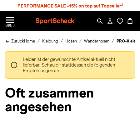
S
PERFORMANCE SALE -15% on top auf Topseller²
p
r
n
S
MENÜ
g
p
e
o
z
Zurück
Home
Kleidung
Hosen
Wanderhosen
PRO-X elem
r
u
t
m
S
H
Leider ist der gewünschte Artikel aktuell nicht
c
a
lieferbar. Schau dir stattdessen die folgenden
h
u
Empfehlungen an.
e
p
c
t
k
Oft zusammen
n
h
angesehen
a
t