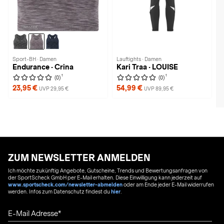
Sport-BH · Damen
Lauftights · Damen
Endurance · Crina
Kari Traa · LOUISE
1
1
(0)
(0)
23,95 €
54,99 €
UVP 29,95 €
UVP 89,95 €
ZUM NEWSLETTER ANMELDEN
Ich möchte zukünftig Angebote, Gutscheine, Trends und Bewertungsanfragen von
der SportScheck GmbH per E-Mail erhalten. Diese Einwilligung kann jederzeit auf
www.sportscheck.com/newsletter-abmelden
oder am Ende jeder E-Mail widerrufen
werden. Infos zum Datenschutz findest du
hier
.
E-Mail Adresse