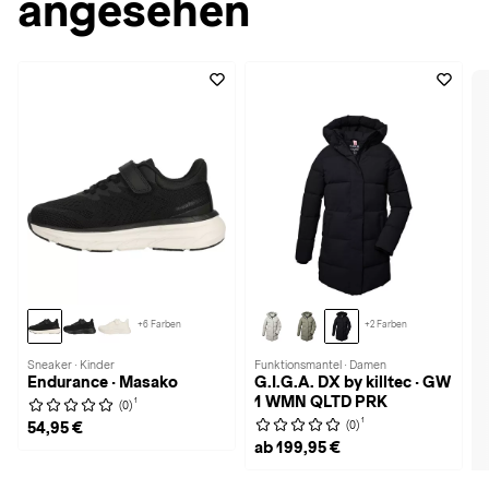
angesehen
+6 Farben
+2 Farben
Sneaker · Kinder
Funktionsmantel · Damen
Endurance · Masako
G.I.G.A. DX by killtec · GW
1 WMN QLTD PRK
1
(0)
1
(0)
54,95 €
ab 199,95 €