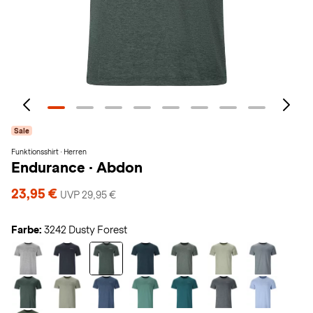
Sale
Funktionsshirt · Herren
Endurance
·
Abdon
23,95 €
UVP 29,95 €
Farbe:
3242 Dusty Forest