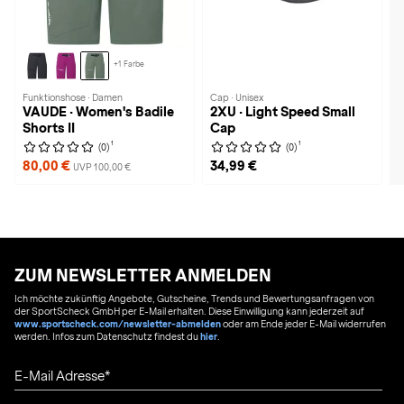
+1 Farbe
Funktionshose · Damen
Cap · Unisex
VAUDE · Women's Badile
2XU · Light Speed Small
Shorts II
Cap
1
1
(0)
(0)
80,00 €
34,99 €
UVP 100,00 €
ZUM NEWSLETTER ANMELDEN
Ich möchte zukünftig Angebote, Gutscheine, Trends und Bewertungsanfragen von
der SportScheck GmbH per E-Mail erhalten. Diese Einwilligung kann jederzeit auf
www.sportscheck.com/newsletter-abmelden
oder am Ende jeder E-Mail widerrufen
werden. Infos zum Datenschutz findest du
hier
.
E-Mail Adresse