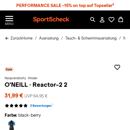
S
PERFORMANCE SALE -15% on top auf Topseller²
p
r
n
S
MENÜ
g
p
e
o
z
Zurück
Home
Ausrüstung
Tauch- & Schwimmausrüstung
Neo
r
u
t
m
S
H
c
a
h
u
e
p
Sale
c
t
k
Neoprenshorty · Kinder
O'NEILL
·
Reactor-2 2
n
h
31,99 €
a
UVP 64,95 €
1
t
3 Bewertungen
Farbe:
black-berry