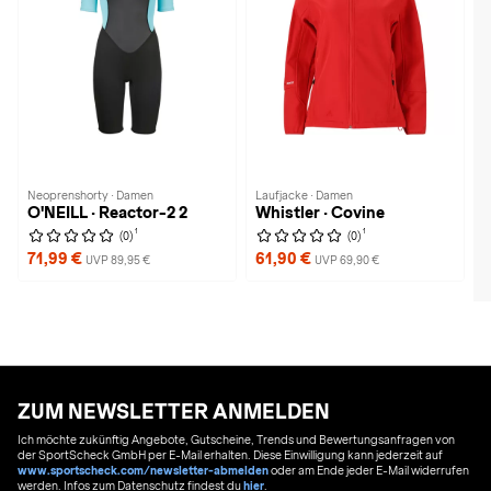
Neoprenshorty · Damen
Laufjacke · Damen
O'NEILL · Reactor-2 2
Whistler · Covine
1
1
(0)
(0)
71,99 €
61,90 €
UVP 89,95 €
UVP 69,90 €
ZUM NEWSLETTER ANMELDEN
Ich möchte zukünftig Angebote, Gutscheine, Trends und Bewertungsanfragen von
der SportScheck GmbH per E-Mail erhalten. Diese Einwilligung kann jederzeit auf
www.sportscheck.com/newsletter-abmelden
oder am Ende jeder E-Mail widerrufen
werden. Infos zum Datenschutz findest du
hier
.