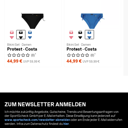
Bikini Set · Damen
Bikini Set · Damen
Protest · Costa
Protest · Costa
1
1
(0)
(0)
44,99 €
44,99 €
UVP 59,99 €
UVP 59,99 €
ZUM NEWSLETTER ANMELDEN
Ich möchte zukünftig Angebote, Gutscheine, Trends und Bewertungsanfragen von
der SportScheck GmbH per E-Mail erhalten. Diese Einwilligung kann jederzeit auf
www.sportscheck.com/newsletter-abmelden
oder am Ende jeder E-Mail widerrufen
werden. Infos zum Datenschutz findest du
hier
.