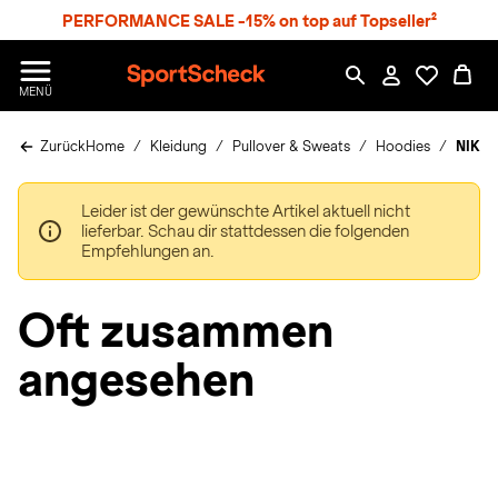
S
PERFORMANCE SALE -15% on top auf Topseller²
p
r
n
S
MENÜ
g
p
e
o
z
Zurück
Home
Kleidung
Pullover & Sweats
Hoodies
NIKIN
r
u
t
m
S
H
Leider ist der gewünschte Artikel aktuell nicht
c
a
lieferbar. Schau dir stattdessen die folgenden
h
u
Empfehlungen an.
e
p
c
t
k
Oft zusammen
n
h
angesehen
a
t