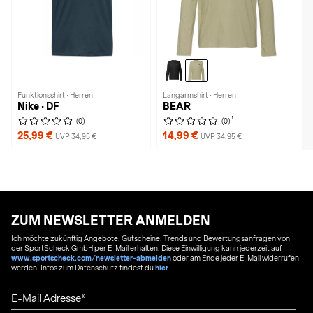
Funktionsshirt · Herren
Langarmshirt · Herren
Nike · DF
BEAR
1
1
(0)
(0)
25,99 €
14,99 €
UVP 34,95 €
UVP 34,95 €
ZUM NEWSLETTER ANMELDEN
Ich möchte zukünftig Angebote, Gutscheine, Trends und Bewertungsanfragen von
der SportScheck GmbH per E-Mail erhalten. Diese Einwilligung kann jederzeit auf
www.sportscheck.com/newsletter-abmelden
oder am Ende jeder E-Mail widerrufen
werden. Infos zum Datenschutz findest du
hier
.
E-Mail Adresse