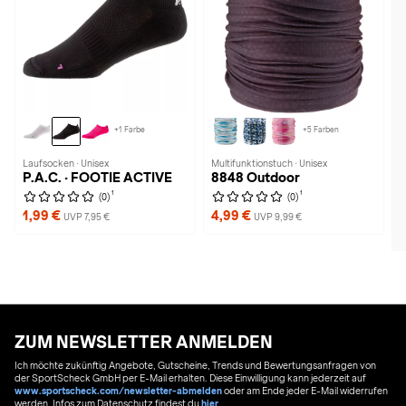
+1 Farbe
+5 Farben
Laufsocken · Unisex
Multifunktionstuch · Unisex
P.A.C. · FOOTIE ACTIVE
8848 Outdoor
1
1
(0)
(0)
1,99 €
4,99 €
UVP 7,95 €
UVP 9,99 €
ZUM NEWSLETTER ANMELDEN
Ich möchte zukünftig Angebote, Gutscheine, Trends und Bewertungsanfragen von
der SportScheck GmbH per E-Mail erhalten. Diese Einwilligung kann jederzeit auf
www.sportscheck.com/newsletter-abmelden
oder am Ende jeder E-Mail widerrufen
werden. Infos zum Datenschutz findest du
hier
.